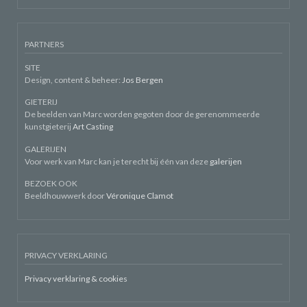
PARTNERS
SITE
Design, content & beheer:
Jos Bergen
GIETERIJ
De beelden van Marc worden gegoten door de gerenommeerde
kunstgieterij
Art Casting
GALERIJEN
Voor werk van Marc kan je terecht bij één van deze
galerijen
BEZOEK OOK
Beeldhouwwerk door
Véronique Clamot
PRIVACY VERKLARING
Privacy verklaring & cookies